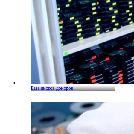
База дисков-доноров