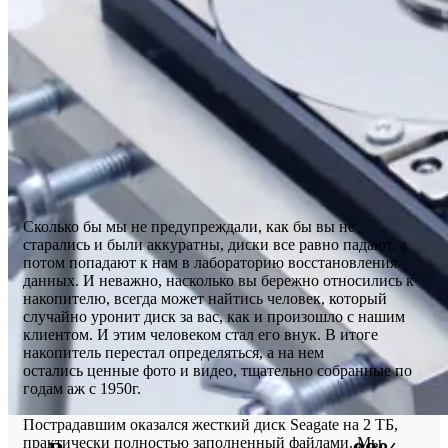
Сколько бы мы не предупреждали, как бы вы не
старались и были аккуратны, диски все равно падают, а
потом попадают к нам в лабораторию восстановления
данных. И неважно, насколько вы бережно относились к
накопителю, всегда может найтись человек, который
случайно уронит диск за вас, как и произошло с нашим
клиентом. И этим человеком стал его внук. В итоге
накопитель перестал определяться, а на нем
остались ценные фото и видео, тщательно собранные по
годам аж с 1950г.
Пострадавшим оказался жесткий диск Seagate на 2 ТБ,
практически полностью заполненный файлами. Мы