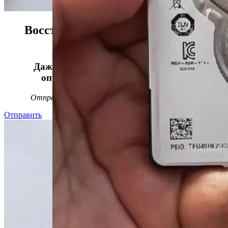
Восстанавливаем данные в 98%
случаев!
Даже, если носитель информации не
определяется, стучит или пищит.
Отправьте заявку на
бесплатную
диагностику
Отправить