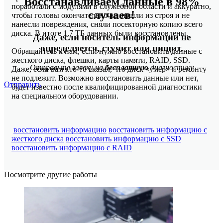
Восстанавливаем данные в 98%
поработали с модулями в служебной области и аккуратно,
случаев!
чтобы головы окончательно не вышли из строя и не
нанесли повреждения, сняли посекторную копию всего
диска. В итоге 1,7 ТБ данных были восстановлены.
Даже, если носитель информации не
определяется, стучит или пищит.
Обращайтесь к нам, если нужно восстановить данные с
жесткого диска, флешки, карты памяти, RAID, SSD.
Отправьте заявку на
бесплатную
диагностику
Даже, если вам кто-то сказал, что диск «умер» и ремонту
не подлежит. Возможно восстановить данные или нет,
Отправить
будет известно после квалифицированной диагностики
на специальном оборудовании.
восстановить информацию
восстановить информацию с
жесткого диска
восстановить информацию с SSD
восстановить информацию c RAID
Посмотрите другие работы