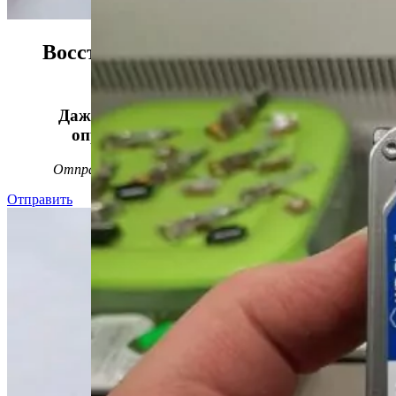
Восстанавливаем данные в 98%
случаев!
Даже, если носитель информации не
определяется, стучит или пищит.
Отправьте заявку на
бесплатную
диагностику
Отправить