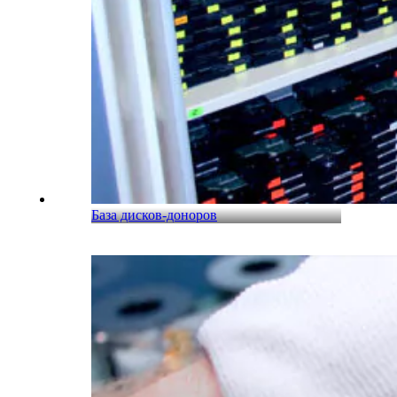
База дисков-доноров