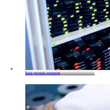
База дисков-доноров